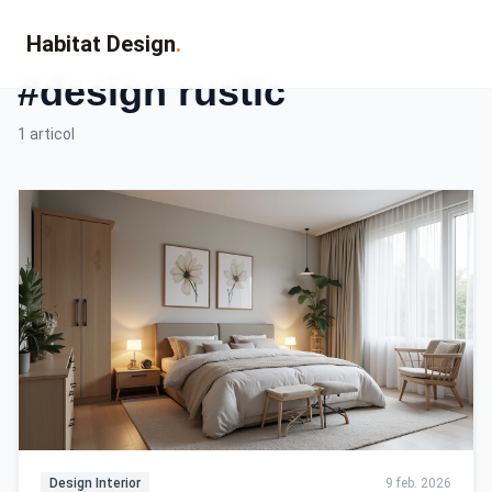
Habitat Design
.
Eticheta
#design rustic
1 articol
Design Interior
9 feb. 2026