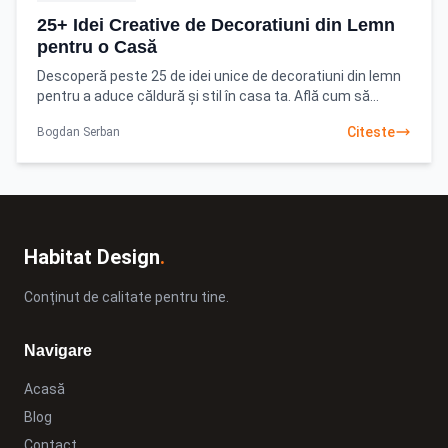
25+ Idei Creative de Decoratiuni din Lemn
pentru o Casă
Descoperă peste 25 de idei unice de decoratiuni din lemn
pentru a aduce căldură și stil în casa ta. Află cum să
integrezi elemente naturale și să creezi
Citeste
Bogdan Serban
Habitat Design
.
Conținut de calitate pentru tine.
Navigare
Acasă
Blog
Contact