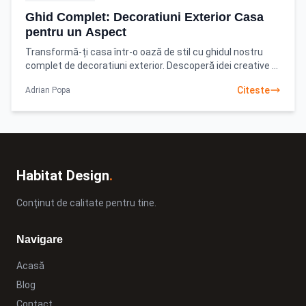
Ghid Complet: Decoratiuni Exterior Casa
pentru un Aspect
Transformă-ți casa într-o oază de stil cu ghidul nostru
complet de decoratiuni exterior. Descoperă idei creative și
sfaturi practice pentru un design exterior
Citeste
Adrian Popa
Habitat Design
.
Conținut de calitate pentru tine.
Navigare
Acasă
Blog
Contact