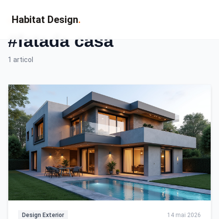
Habitat Design
.
Eticheta
#fatada casa
1 articol
Design Exterior
14 mai 2026