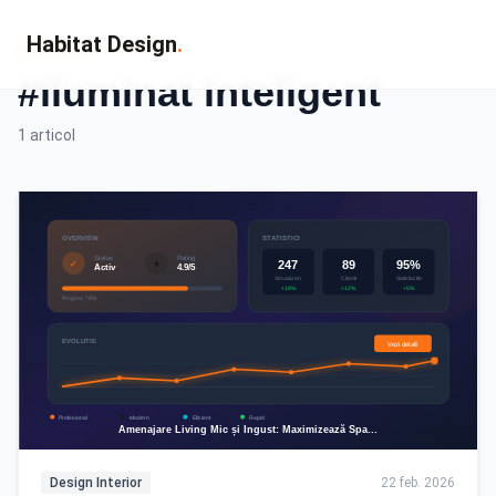
Habitat Design
.
Eticheta
#iluminat inteligent
1 articol
Design Interior
22 feb. 2026