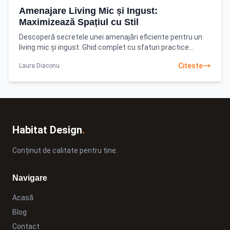
Amenajare Living Mic și Ingust:
Maximizează Spațiul cu Stil
Descoperă secretele unei amenajări eficiente pentru un
living mic și ingust. Ghid complet cu sfaturi practice
pentru a transforma orice spațiu, creând
Citeste
Laura Diaconu
Habitat Design
.
Conținut de calitate pentru tine.
Navigare
Acasă
Blog
Contact