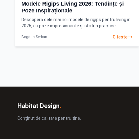
Modele Rigips Living 2026: Tendințe și
Poze Inspiraționale
Descoperă cele mai noi modele de rigips pentru living în
2026, cu poze impresionante și sfaturi practice.
Transformă-ți spațiul într-unul modern și funcțional
Citeste
Bogdan Serban
Habitat Design
.
Conținut de calitate pentru tine.