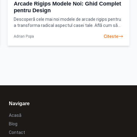
Arcade Rigips Modele Noi: Ghid Complet
pentru Design
Descoperă cele mai noi modele de arcade rigips pentru
a transforma radical aspectul casei tale. Află cum să
alegi și să implementezi soluțiile perfecte
Citeste
Adrian Popa
Navigare
Acasă
Blog
Contact