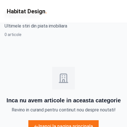
Habitat Design
.
Noutati
Ultimele stiri din piata imobiliara
0 articole
Inca nu avem articole in aceasta categorie
Revino in curand pentru continut nou despre noutati!
Inapoi la pagina principala