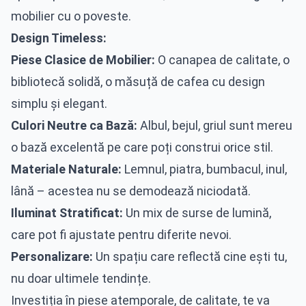
mobilier cu o poveste.
Design Timeless:
Piese Clasice de Mobilier:
O canapea de calitate, o
bibliotecă solidă, o măsuță de cafea cu design
simplu și elegant.
Culori Neutre ca Bază:
Albul, bejul, griul sunt mereu
o bază excelentă pe care poți construi orice stil.
Materiale Naturale:
Lemnul, piatra, bumbacul, inul,
lână – acestea nu se demodează niciodată.
Iluminat Stratificat:
Un mix de surse de lumină,
care pot fi ajustate pentru diferite nevoi.
Personalizare:
Un spațiu care reflectă cine ești tu,
nu doar ultimele tendințe.
Investiția în piese atemporale, de calitate, te va