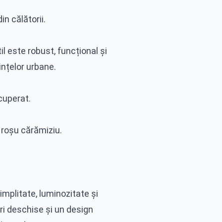
n călătorii.
il este robust, funcțional și
uințelor urbane.
cuperat.
 roșu cărămiziu.
simplitate, luminozitate și
ri deschise și un design