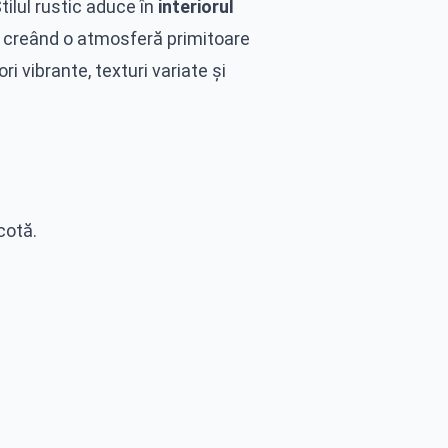
Stilul rustic aduce în
interiorul
e, creând o atmosferă primitoare
i vibrante, texturi variate și
acotă.