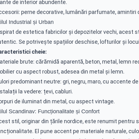
ante de interior abundente.
cesorii: perne decorative, lumânări parfumate, amintiri di
ilul Industrial și Urban
spirat de estetica fabricilor și depozitelor vechi, acest st
tentic. Se potrivește spațiilor deschise, lofturilor și loc
racteristici cheie:
ateriale brute: cărămidă aparentă, beton, metal, lemn re
obilier cu aspect robust, adesea din metal și lemn.
lori predominant neutre: gri, negru, maro, cu accente de
stalații la vedere: țevi, cabluri.
rpuri de iluminat din metal, cu aspect vintage.
ilul Scandinav: Funcționalitate și Confort
est stil, originar din țările nordice, este renumit pentru 
ncționalitate. El pune accent pe materiale naturale, culo