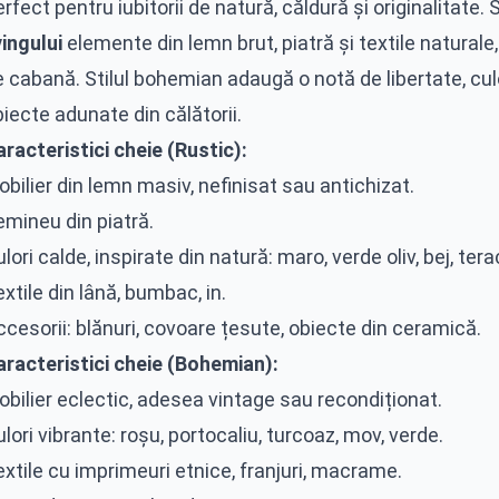
rfect pentru iubitorii de natură, căldură și originalitate. 
vingului
elemente din lemn brut, piatră și textile natural
 cabană. Stilul bohemian adaugă o notă de libertate, culor
iecte adunate din călătorii.
racteristici cheie (Rustic):
bilier din lemn masiv, nefinisat sau antichizat.
emineu din piatră.
lori calde, inspirate din natură: maro, verde oliv, bej, ter
xtile din lână, bumbac, in.
cesorii: blănuri, covoare țesute, obiecte din ceramică.
aracteristici cheie (Bohemian):
bilier eclectic, adesea vintage sau recondiționat.
lori vibrante: roșu, portocaliu, turcoaz, mov, verde.
xtile cu imprimeuri etnice, franjuri, macrame.