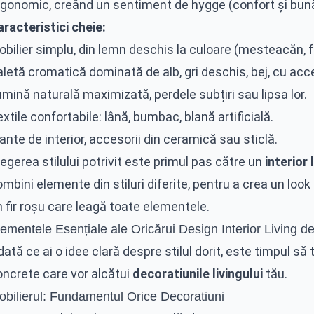
rgonomic, creând un sentiment de hygge (confort și bun
racteristici cheie:
bilier simplu, din lemn deschis la culoare (mesteacăn, fr
letă cromatică dominată de alb, gri deschis, bej, cu acce
mină naturală maximizată, perdele subțiri sau lipsa lor.
xtile confortabile: lână, bumbac, blană artificială.
ante de interior, accesorii din ceramică sau sticlă.
egerea stilului potrivit este primul pas către un
interior 
mbini elemente din stiluri diferite, pentru a crea un look
 fir roșu care leagă toate elementele.
lementele Esențiale ale Oricărui Design Interior Living 
ată ce ai o idee clară despre stilul dorit, este timpul s
oncrete care vor alcătui
decoratiunile livingului
tău.
obilierul: Fundamentul Orice Decoratiuni