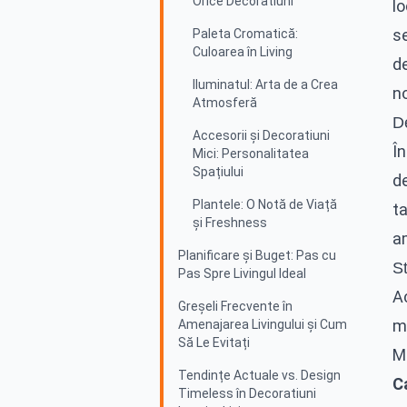
Orice Decoratiuni
lo
s
Paleta Cromatică:
Culoarea în Living
de
Iluminatul: Arta de a Crea
no
Atmosferă
De
Accesorii și Decoratiuni
Î
Mici: Personalitatea
Spațiului
de
Plantele: O Notă de Viață
ta
și Freshness
a
Planificare și Buget: Pas cu
St
Pas Spre Livingul Ideal
Ac
Greșeli Frecvente în
m
Amenajarea Livingului și Cum
Să Le Evitați
Ma
Tendințe Actuale vs. Design
Ca
Timeless în Decoratiuni