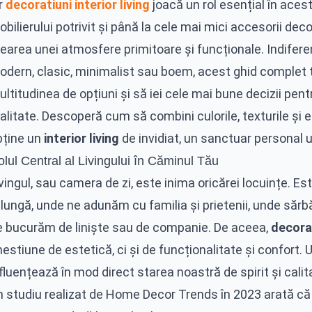
r
decoratiuni interior living
joacă un rol esențial în aces
bilierului potrivit și până la cele mai mici accesorii deco
earea unei atmosfere primitoare și funcționale. Indiferent
odern, clasic, minimalist sau boem, acest ghid complet t
ltitudinea de opțiuni și să iei cele mai bune decizii pent
alitate. Descoperă cum să combini culorile, texturile și
bține un
interior living
de invidiat, un sanctuar personal 
lul Central al Livingului în Căminul Tău
vingul, sau camera de zi, este inima oricărei locuințe. E
i lungă, unde ne adunăm cu familia și prietenii, unde să
e bucurăm de liniște sau de companie. De aceea,
decorat
estiune de estetică, ci și de funcționalitate și confort. 
fluențează în mod direct starea noastră de spirit și calit
n studiu realizat de Home Decor Trends în 2023 arată că 