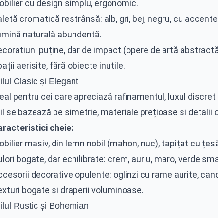
obilier cu design simplu, ergonomic.
letă cromatică restrânsă: alb, gri, bej, negru, cu accente
umină naturală abundentă.
coratiuni puține, dar de impact (opere de artă abstractă
ații aerisite, fără obiecte inutile.
ilul Clasic și Elegant
eal pentru cei care apreciază rafinamentul, luxul discre
il se bazează pe simetrie, materiale prețioase și detalii
racteristici cheie:
bilier masiv, din lemn nobil (mahon, nuc), tapițat cu țesă
lori bogate, dar echilibrate: crem, auriu, maro, verde sma
cesorii decorative opulente: oglinzi cu rame aurite, cand
xturi bogate și draperii voluminoase.
ilul Rustic și Bohemian