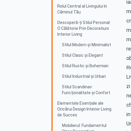
ia
Rolul Central al Livingului în
mo
Căminul Tău
cr
Descoperă-ți Stilul Personal:
O Călătorie Prin Decoratiuni
m
Interior Living
mu
Stilul Modern și Minimalist
re
Stilul Clasic și Elegant
o
Stilul Rustic și Bohemian
Ro
Li
Stilul Industrial și Urban
z
Stilul Scandinav:
Funcționalitate și Confort
n
Elementele Esențiale ale
ch
Oricărui Design Interior Living
in
de Succes
U
Mobilierul: Fundamentul