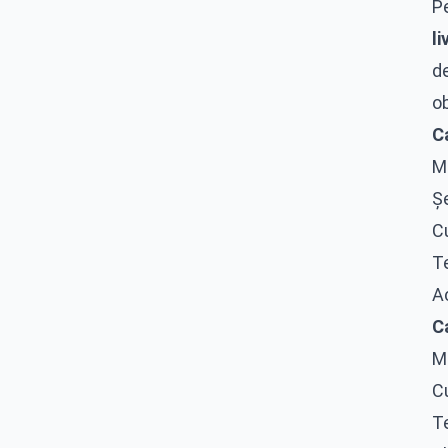
Pe
li
de
ob
Ca
Mo
Ș
Cu
Te
Ac
C
Mo
Cu
Te