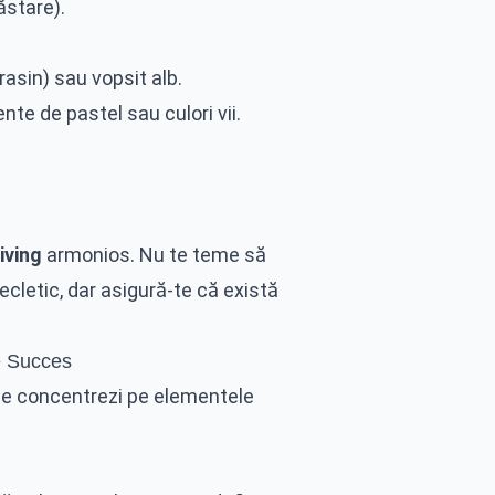
ăstare).
asin) sau vopsit alb.
nte de pastel sau culori vii.
living
armonios. Nu te teme să
 ecletic, dar asigură-te că există
de Succes
ă te concentrezi pe elementele