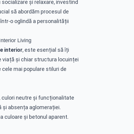
socializare și relaxare, investind
rucial să abordăm procesul de
ntr-o oglindă a personalității
nterior Living
e interior
, este esențial să îți
e viață și chiar structura locuinței
e cele mai populare stiluri de
 culori neutre și funcționalitate
 și absența aglomerației.
la culoare și betonul aparent.