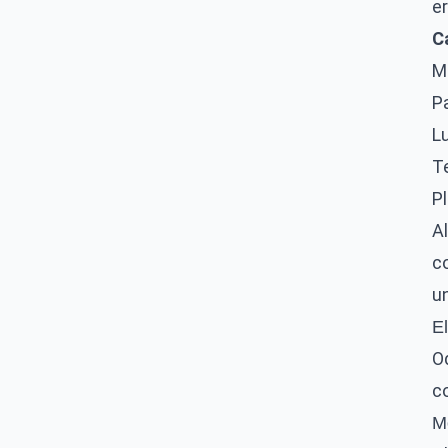
e
Ca
Mo
Pa
Lu
Te
Pl
Al
co
un
E
Od
c
M