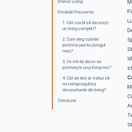
M
Interior Living
Pa
Întrebări Frecvente
L
1. Cât costă să decorezi
un living complet?
De
Sp
2. Cum aleg culorile
potrivite pentru livingul
St
meu?
Id
3. Ce stil de decor se
st
potrivește unui living mic?
Ca
4. Cât de des ar trebui să-
mi reîmprospătez
Mo
decoratiunile din living?
Cu
Concluzie
Ac
Te
St