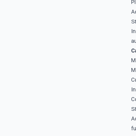
Pl
Ac
St
In
au
Ca
M
M
Cu
In
Co
St
Ac
fu