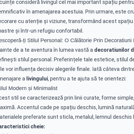
cuințe consideră livingul cel mai important spațiu pentru 
emnificativ în amenajarea acestuia. Prin urmare, este c
corare cu atenție și viziune, transformând acest spațiu î
astre și într-un refugiu confortabil.
scoperă-ți Stilul Personal: O Călătorie Prin Decoratiuni I
nainte de a te aventura în lumea vastă a
decoratiunilor d
finești stilul personal. Preferințele tale estetice, stilul d
le vor influența decisiv alegerile finale. Iată câteva dintr
menajare a
livingului
, pentru a te ajuta să te orientezi:
ilul Modern și Minimalist
est stil se caracterizează prin linii curate, forme simple,
aximă. Accentul cade pe spațiu deschis, lumină naturală
terialele preferate sunt sticla, metalul, lemnul deschis 
racteristici cheie: