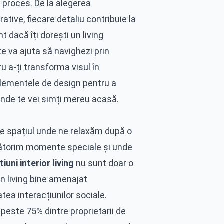
t proces. De la alegerea
rative, fiecare detaliu contribuie la
 dacă îți dorești un living
e va ajuta să navighezi prin
ru a-ți transforma visul în
 elementele de design pentru a
unde te vei simți mereu acasă.
ste spațiul unde ne relaxăm după o
rbătorim momente speciale și unde
iuni interior living
nu sunt doar o
Un living bine amenajat
atea interacțiunilor sociale.
peste 75% dintre proprietarii de