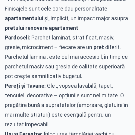
Finisajele sunt cele care dau personalitate
apartamentului
și, implicit, un impact major asupra
pretului renovare apartament
.
Pardoseli:
Parchet laminat, stratificat, masiv,
gresie, microciment – fiecare are un
pret
diferit.
Parchetul laminat este cel mai accesibil, în timp ce
parchetul masiv sau gresia de calitate superioară
pot crește semnificativ bugetul.
Pereți și Tavane:
Glet, vopsea lavabilă, tapet,
tencuieli decorative – opțiunile sunt nelimitate. O
pregătire bună a suprafețelor (amorsare, gletuire în
mai multe straturi) este esențială pentru un
rezultat impecabil.
Uși și Ferestre:
Înlocuirea tâmplăriei vechi cu