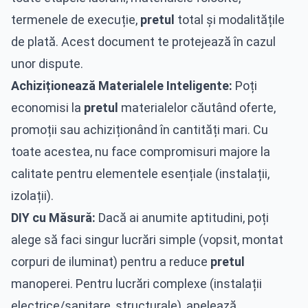
termenele de execuție,
pretul
total și modalitățile
de plată. Acest document te protejează în cazul
unor dispute.
Achiziționează Materialele Inteligente:
Poți
economisi la
pretul
materialelor căutând oferte,
promoții sau achiziționând în cantități mari. Cu
toate acestea, nu face compromisuri majore la
calitate pentru elementele esențiale (instalații,
izolații).
DIY cu Măsură:
Dacă ai anumite aptitudini, poți
alege să faci singur lucrări simple (vopsit, montat
corpuri de iluminat) pentru a reduce
pretul
manoperei. Pentru lucrări complexe (instalații
electrice/sanitare, structurale), apelează