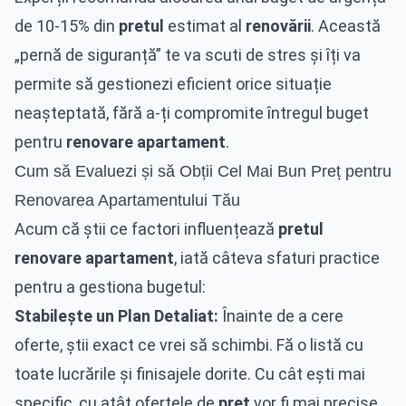
de 10-15% din
pretul
estimat al
renovării
. Această
„pernă de siguranță” te va scuti de stres și îți va
permite să gestionezi eficient orice situație
neașteptată, fără a-ți compromite întregul buget
pentru
renovare apartament
.
Cum să Evaluezi și să Obții Cel Mai Bun Preț pentru
Renovarea Apartamentului Tău
Acum că știi ce factori influențează
pretul
renovare apartament
, iată câteva sfaturi practice
pentru a gestiona bugetul:
Stabilește un Plan Detaliat:
Înainte de a cere
oferte, știi exact ce vrei să schimbi. Fă o listă cu
toate lucrările și finisajele dorite. Cu cât ești mai
specific, cu atât ofertele de
pret
vor fi mai precise.