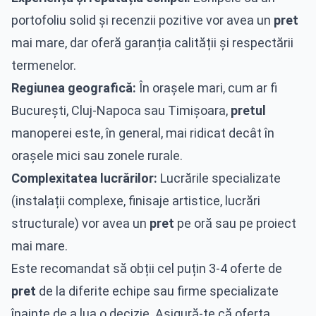
portofoliu solid și recenzii pozitive vor avea un
pret
mai mare, dar oferă garanția calității și respectării
termenelor.
Regiunea geografică:
În orașele mari, cum ar fi
București, Cluj-Napoca sau Timișoara,
pretul
manoperei este, în general, mai ridicat decât în
orașele mici sau zonele rurale.
Complexitatea lucrărilor:
Lucrările specializate
(instalații complexe, finisaje artistice, lucrări
structurale) vor avea un
pret
pe oră sau pe proiect
mai mare.
Este recomandat să obții cel puțin 3-4 oferte de
pret
de la diferite echipe sau firme specializate
înainte de a lua o decizie. Asigură-te că oferta