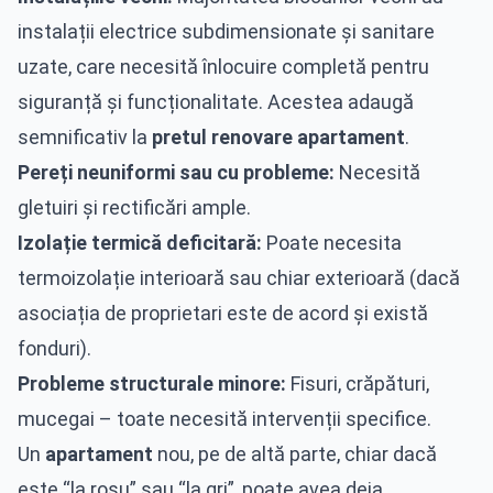
instalații electrice subdimensionate și sanitare
uzate, care necesită înlocuire completă pentru
siguranță și funcționalitate. Acestea adaugă
semnificativ la
pretul renovare apartament
.
Pereți neuniformi sau cu probleme:
Necesită
gletuiri și rectificări ample.
Izolație termică deficitară:
Poate necesita
termoizolație interioară sau chiar exterioară (dacă
asociația de proprietari este de acord și există
fonduri).
Probleme structurale minore:
Fisuri, crăpături,
mucegai – toate necesită intervenții specifice.
Un
apartament
nou, pe de altă parte, chiar dacă
este “la roșu” sau “la gri”, poate avea deja