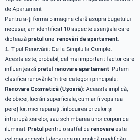
de Apartament
Pentru a-ți forma o imagine clară asupra bugetului
necesar, am identificat 10 aspecte esențiale care
dictează
pretul
unei
renovări de apartament
.
1. Tipul Renovării: De la Simplu la Complet
Acesta este, probabil, cel mai important factor care
influențează
pretul renovare apartament
. Putem
clasifica renovările în trei categorii principale:
Renovare Cosmetică (Ușoară):
Aceasta implică,
de obicei, lucrări superficiale, cum ar fi vopsirea
pereților, mici reparații, înlocuirea prizelor și
întrerupătoarelor, sau schimbarea unor corpuri de
iluminat.
Pretul
pentru o astfel de
renovare
este
cel mai accesibil, deoarece nu implică modificări