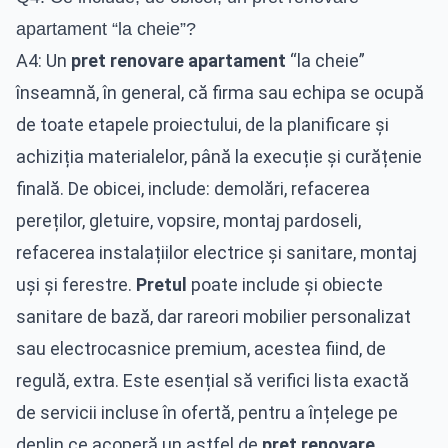
apartament “la cheie”?
A4: Un
pret renovare apartament
“la cheie”
înseamnă, în general, că firma sau echipa se ocupă
de toate etapele proiectului, de la planificare și
achiziția materialelor, până la execuție și curățenie
finală. De obicei, include: demolări, refacerea
pereților, gletuire, vopsire, montaj pardoseli,
refacerea instalațiilor electrice și sanitare, montaj
uși și ferestre.
Pretul
poate include și obiecte
sanitare de bază, dar rareori mobilier personalizat
sau electrocasnice premium, acestea fiind, de
regulă, extra. Este esențial să verifici lista exactă
de servicii incluse în ofertă, pentru a înțelege pe
deplin ce acoperă un astfel de
pret renovare