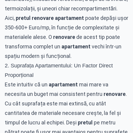
termoizolații, și uneori chiar recompartimentări.
Aici,
pretul renovare apartament
poate depăși ușor
350-600+ Euro/mp, în funcție de complexitate și
materialele alese. O
renovare
de acest tip poate
transforma complet un
apartament
vechi într-un
spațiu modern și funcțional.
2. Suprafața Apartamentului: Un Factor Direct
Proporțional
Este intuitiv că un
apartament
mai mare va
necesita un buget mai consistent pentru
renovare
.
Cu cât suprafața este mai extinsă, cu atât
cantitatea de materiale necesare crește, la fel și
timpul de lucru al echipei. Deși
pretul
pe metru
pătrat poate fi ușor mai avantajos pentru suprafețe