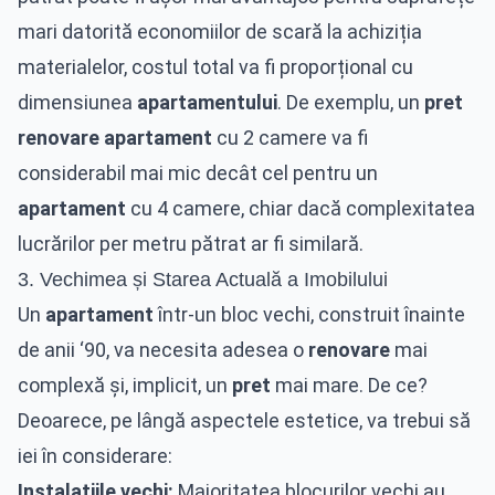
mari datorită economiilor de scară la achiziția
materialelor, costul total va fi proporțional cu
dimensiunea
apartamentului
. De exemplu, un
pret
renovare apartament
cu 2 camere va fi
considerabil mai mic decât cel pentru un
apartament
cu 4 camere, chiar dacă complexitatea
lucrărilor per metru pătrat ar fi similară.
3. Vechimea și Starea Actuală a Imobilului
Un
apartament
într-un bloc vechi, construit înainte
de anii ‘90, va necesita adesea o
renovare
mai
complexă și, implicit, un
pret
mai mare. De ce?
Deoarece, pe lângă aspectele estetice, va trebui să
iei în considerare:
Instalațiile vechi:
Majoritatea blocurilor vechi au