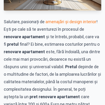
Salutare, pasionați de
amenajări și design interior
!
Ești pe cale să te aventurezi în procesul de
renovare apartament
și te întrebi, probabil, care va
fi
pretul
final? Ei bine, estimarea costurilor pentru o
renovare apartament
este, fără îndoială, una dintre
cele mai mari provocări, deoarece nu există un
răspuns unic și universal valabil.
Pretul
depinde de
o multitudine de factori, de la amploarea lucrărilor și
calitatea materialelor, până la costul manoperei și
complexitatea designului. În general, te poți
aștepta la un
pret renovare apartament
care
variază între 200 și 600+ Euro pe metru pătrat,