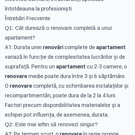
întotdeauna la profesioniști.
Întrebări Frecvente
Q1: Cât durează o renovare completă a unui
apartament?
A1: Durata unei
renovări
complete de
apartament
variază în funcție de complexitatea lucrărilor și de
suprafață. Pentru un
apartament
cu 2-3 camere, o
renovare
medie poate dura între 3 și 6 săptămâni.
O
renovare
completă, cu schimbarea instalațiilor și
recompartimentări, poate dura de la 2 la 4 luni.
Factori precum disponibilitatea materialelor și a
echipei pot influența, de asemenea, durata.
Q2: Este mai ieftin să renovezi singur?
A2: Pe termen scurt, o
renovare
în regie proprie