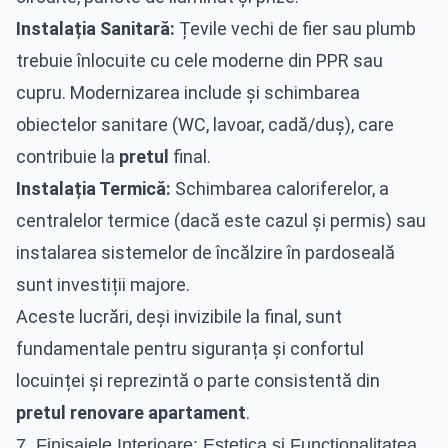
Instalația Sanitară:
Țevile vechi de fier sau plumb
trebuie înlocuite cu cele moderne din PPR sau
cupru. Modernizarea include și schimbarea
obiectelor sanitare (WC, lavoar, cadă/duș), care
contribuie la
pretul
final.
Instalația Termică:
Schimbarea caloriferelor, a
centralelor termice (dacă este cazul și permis) sau
instalarea sistemelor de încălzire în pardoseală
sunt investiții majore.
Aceste lucrări, deși invizibile la final, sunt
fundamentale pentru siguranța și confortul
locuinței și reprezintă o parte consistentă din
pretul renovare apartament
.
7. Finisajele Interioare: Estetica și Funcționalitatea