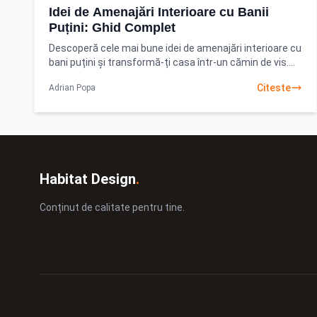
Idei de Amenajări Interioare cu Banii
Puțini: Ghid Complet
Descoperă cele mai bune idei de amenajări interioare cu
bani puțini și transformă-ți casa într-un cămin de vis.
Află cum să creezi un spațiu de invidiat fără
Citeste
Adrian Popa
Habitat Design
.
Conținut de calitate pentru tine.