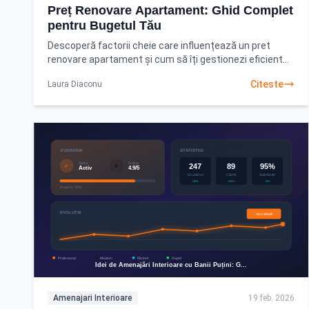
Preț Renovare Apartament: Ghid Complet
pentru Bugetul Tău
Descoperă factorii cheie care influențează un pret
renovare apartament și cum să îți gestionezi eficient
bugetul. Planifică inteligent cu ghidul nostru!
Citeste
Laura Diaconu
Amenajari Interioare
19 feb. 2026