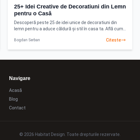
25+ Idei Creative de Decoratiuni din Lemn
pentru o Casă
Descoperă peste 25 de idei unice de decoratiuni din
lemn pentru a aduce căldură și stil în casa ta. Află cum
să integrezi elemente naturale și să creezi
Citeste
Bogdan Serban
Navigare
Acasă
Blog
Contact
© 2026 Habitat Design. Toate drepturile rezervate.