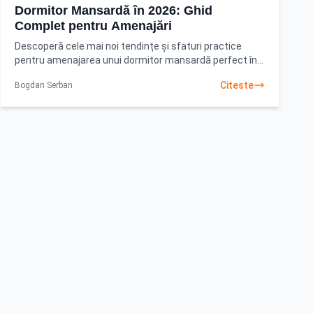
Dormitor Mansardă în 2026: Ghid
Complet pentru Amenajări
Descoperă cele mai noi tendințe și sfaturi practice
pentru amenajarea unui dormitor mansardă perfect în
2026. Creează-ți un spațiu de vis cu idei inteligente
Citeste
Bogdan Serban