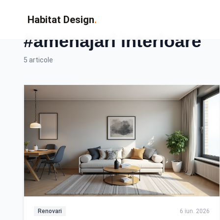
Habitat Design
.
Eticheta
#amenajari interioare
5 articole
Renovari
6 iun. 2026