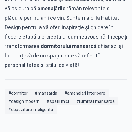
vă asigura că
amenajările
rămân relevante și
plăcute pentru anii ce vin. Suntem aici la Habitat
Design pentru a vă oferi inspirație și ghidare în
fiecare etapă a proiectului dumneavoastră. Începeți
transformarea
dormitorului mansardă
chiar azi și
bucurați-vă de un spațiu care vă reflectă
personalitatea și stilul de viață!
#dormitor
#mansarda
#amenajari interioare
#design modern
#spatii mici
#iluminat mansarda
#depozitare inteligenta