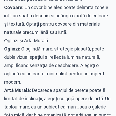
Covoare:
Un covor bine ales poate delimita zonele
într-un spațiu deschis și adăuga o notă de culoare
și textură. Optați pentru covoare din materiale
naturale precum lână sau iută.
Oglinzi și Artă Murală
Oglinzi:
O oglindă mare, strategic plasată, poate
dubla vizual spațiul și reflecta lumina naturală,
amplificând senzația de deschidere. Alegeți o
oglindă cu un cadru minimalist pentru un aspect
modern.
Artă Murală:
Deoarece spațiul de perete poate fi
limitat de înclinații, alegeți cu grijă opere de artă. Un
tablou mare, cu un subiect calmant, sau o galerie
foto mică, dar bine organizată, pot adăuga un punct