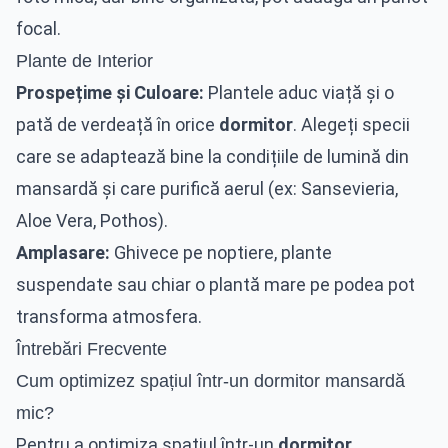
focal.
Plante de Interior
Prospețime și Culoare:
Plantele aduc viață și o
pată de verdeață în orice
dormitor
. Alegeți specii
care se adaptează bine la condițiile de lumină din
mansardă și care purifică aerul (ex: Sansevieria,
Aloe Vera, Pothos).
Amplasare:
Ghivece pe noptiere, plante
suspendate sau chiar o plantă mare pe podea pot
transforma atmosfera.
Întrebări Frecvente
Cum optimizez spațiul într-un dormitor mansardă
mic?
Pentru a optimiza spațiul într-un
dormitor