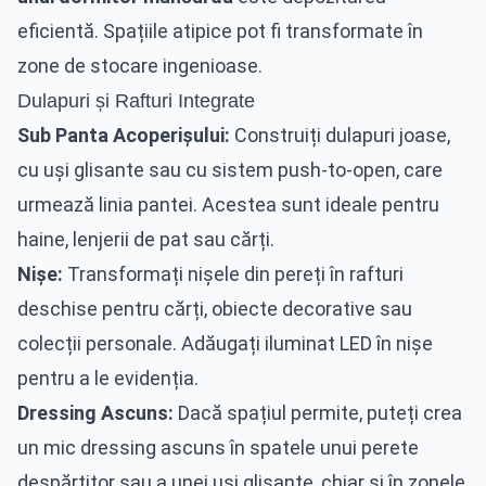
eficientă. Spațiile atipice pot fi transformate în
zone de stocare ingenioase.
Dulapuri și Rafturi Integrate
Sub Panta Acoperișului:
Construiți dulapuri joase,
cu uși glisante sau cu sistem push-to-open, care
urmează linia pantei. Acestea sunt ideale pentru
haine, lenjerii de pat sau cărți.
Nișe:
Transformați nișele din pereți în rafturi
deschise pentru cărți, obiecte decorative sau
colecții personale. Adăugați iluminat LED în nișe
pentru a le evidenția.
Dressing Ascuns:
Dacă spațiul permite, puteți crea
un mic dressing ascuns în spatele unui perete
despărțitor sau a unei uși glisante, chiar și în zonele