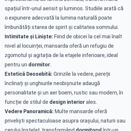
spațiul într-unul aerisit și luminos. Studiile arată că
o expunere adecvată la lumina naturală poate
îmbunătăți starea de spirit și calitatea somnului.
Intimitate și Liniște:
Fiind de obicei la cel mai înalt
nivel al locuinței, mansarda oferă un refugiu de
zgomotul și agitația de la etajele inferioare, ideal
pentru un
dormitor
.
Estetică Deosebită:
Grinzile la vedere, pereții
înclinați și unghiurile neobișnuite adaugă
personalitate și un aer boem, rustic sau modern, în
funcție de stilul de
design interior
ales.
Vedere Panoramică:
Multe mansarde oferă
priveliști spectaculoase asupra orașului, naturii sau
cerului înstelat, transformând
dormitorul
într-un