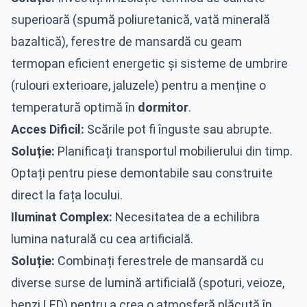
superioară (spumă poliuretanică, vată minerală
bazaltică), ferestre de mansardă cu geam
termopan eficient energetic și sisteme de umbrire
(rulouri exterioare, jaluzele) pentru a menține o
temperatură optimă în
dormitor
.
Acces Dificil:
Scările pot fi înguste sau abrupte.
Soluție:
Planificați transportul mobilierului din timp.
Optați pentru piese demontabile sau construite
direct la fața locului.
Iluminat Complex:
Necesitatea de a echilibra
lumina naturală cu cea artificială.
Soluție:
Combinați ferestrele de mansardă cu
diverse surse de lumină artificială (spoturi, veioze,
benzi LED) pentru a crea o atmosferă plăcută în