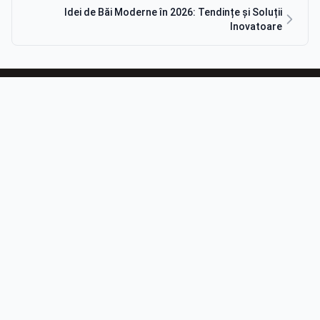
Idei de Băi Moderne în 2026: Tendințe și Soluții
Inovatoare
Habitat Design
.
Conținut de calitate pentru tine.
Navigare
Acasă
Blog
Contact
Contact
Email:
contact@habitat-design.ro