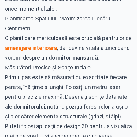
orice moment al zilei.
Planificarea Spațiului: Maximizarea Fiecărui
Centimetru
O planificare meticuloasă este crucială pentru orice
amenajare interioară
, dar devine vitală atunci când
vorbim despre un
dormitor mansardă
.
Măsurători Precise și Schițe Initiale
Primul pas este să măsurați cu exactitate fiecare
perete, înălțime și unghi. Folosiți un metru laser
pentru precizie maximă. Desenați schițe detaliate
ale
dormitorului
, notând poziția ferestrelor, a ușilor
și a oricăror elemente structurale (grinzi, stâlpi).
Puteți folosi aplicații de design 3D pentru a vizualiza
mai bine spațiul și a experimenta cu diverse