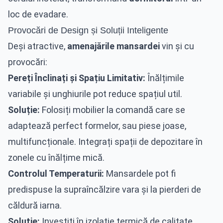
loc de evadare.
Provocări de Design și Soluții Inteligente
Deși atractive,
amenajările mansardei
vin și cu
provocări:
Pereți Înclinați și Spațiu Limitativ:
Înălțimile
variabile și unghiurile pot reduce spațiul util.
Soluție:
Folosiți mobilier la comandă care se
adaptează perfect formelor, sau piese joase,
multifuncționale. Integrați spații de depozitare în
zonele cu înălțime mică.
Controlul Temperaturii:
Mansardele pot fi
predispuse la supraîncălzire vara și la pierderi de
căldură iarna.
Soluție:
Investiți în izolație termică de calitate