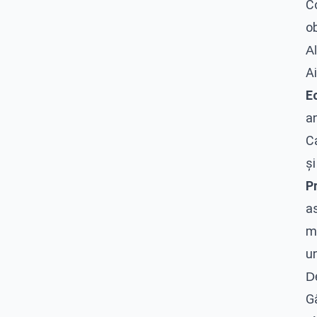
C
ob
A
Ai
Ec
an
Ca
și
Pr
a
m
u
De
G