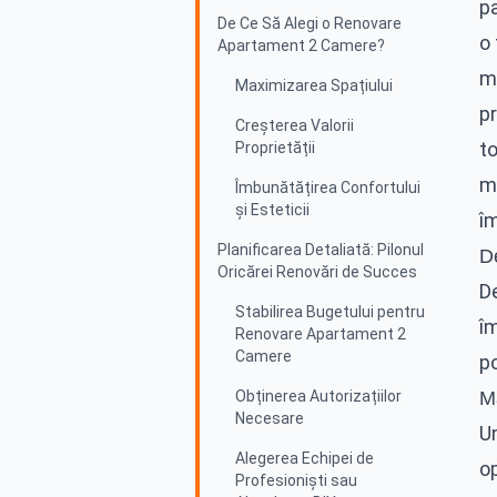
pa
De Ce Să Alegi o Renovare
o 
Apartament 2 Camere?
mo
Maximizarea Spațiului
pr
Creșterea Valorii
t
Proprietății
ma
Îmbunătățirea Confortului
și Esteticii
î
Planificarea Detaliată: Pilonul
D
Oricărei Renovări de Succes
D
Stabilirea Bugetului pentru
îm
Renovare Apartament 2
Camere
p
Obținerea Autorizațiilor
M
Necesare
Un
Alegerea Echipei de
op
Profesioniști sau