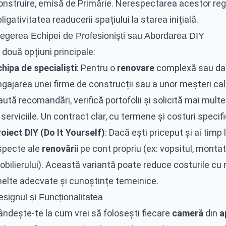
onstruire, emisă de Primărie. Nerespectarea acestor regu
ligativitatea readucerii spațiului la starea inițială.
legerea Echipei de Profesioniști sau Abordarea DIY
 două opțiuni principale:
hipa de specialiști
: Pentru o
renovare
complexă sau dac
gajarea unei firme de construcții sau a unor meșteri cal
ută recomandări, verifică portofolii și solicită mai mult
 serviciile. Un contract clar, cu termene și costuri specif
oiect DIY (Do It Yourself)
: Dacă ești priceput și ai timp
specte ale
renovării
pe cont propriu (ex: vopsitul, monta
obilierului). Această variantă poate reduce costurile cu
nelte adecvate și cunoștințe temeinice.
signul și Funcționalitatea
ândește-te la cum vrei să folosești fiecare
cameră
din
a