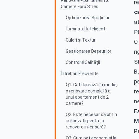
Renovare Apartament 2
r
Camere Fără Stres
c
Optimizarea Spațiului
at
Iluminatul Inteligent
Pl
Culori și Texturi
O
ri
Gestionarea Deșeurilor
S
Controlul Calității
Bu
Întrebări Frecvente
p
Q1: Cât durează, în medie,
r
o renovare completă a
unui apartament de 2
n
camere?
E
Q2: Este necesar să obțin
M
autorizații pentru o
renovare interioară?
P
Q3: Cum pot economisi la