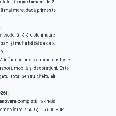
r tale. Un
apartament
de 2
ință mai mare, dacă primește
s
niciodată fără o planificare
bani și multe bătăi de cap.
re
ării. Începe prin a estima costurile
nsport, mobilă și decorațiuni. Este
tul total pentru cheltuieli
026):
enovare
completă, la cheie.
emna între 7.500 și 15.000 EUR.