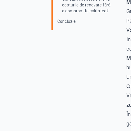
M
costurile de renovare fără
G
a compromite calitatea?
P
Concluzie
Vo
In
c
M
b
Un
Ob
Ve
zu
În
g