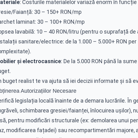
ateriale
: Costurile materialelor variază enorm în funcție 
resie/Faianță: 30 – 150+ RON/mp
archet laminat: 30 – 100+ RON/mp
psea lavabilă: 10 – 40 RON/litru (pentru o suprafață de 
stalații sanitare/electrice: de la 1.000 – 5.000+ RON per
omplexitate).
obilier și electrocasnice
: De la 5.000 RON până la sume c
uget.
 buget realist te va ajuta să iei decizii informate și să ev
ținerea Autorizațiilor Necesare
rifică legislația locală înainte de a demara lucrările. În 
grăveli, schimbarea gresiei/faianței, înlocuirea ușilor), 
să, pentru modificări structurale (ex: demolarea unui per
az, modificarea fațadei) sau recompartimentări majore, a