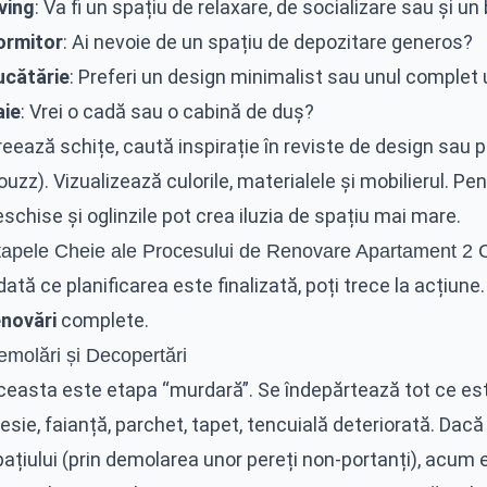
ving
: Va fi un spațiu de relaxare, de socializare sau și un
ormitor
: Ai nevoie de un spațiu de depozitare generos?
ucătărie
: Preferi un design minimalist sau unul complet u
aie
: Vrei o cadă sau o cabină de duș?
eează schițe, caută inspirație în reviste de design sau p
uzz). Vizualizează culorile, materialele și mobilierul. Pe
schise și oglinzile pot crea iluzia de spațiu mai mare.
tapele Cheie ale Procesului de Renovare Apartament 2
ată ce planificarea este finalizată, poți trece la acțiune. 
enovări
complete.
emolări și Decopertări
ceasta este etapa “murdară”. Se îndepărtează tot ce est
esie, faianță, parchet, tapet, tencuială deteriorată. Dacă
pațiului (prin demolarea unor pereți non-portanți), acum