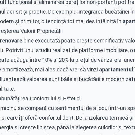
ltifuncțional și eliminarea pereților non-portanți pot tr
ul aerisit și practic. De exemplu, integrarea bucătăriei 
dern și primitor, o tendință tot mai des întâlnită în
apar
eșterea Valorii Proprietății
renovare
bine executată poate crește semnificativ valo
u. Potrivit unui studiu realizat de platforme imobiliare, o
ate adăuga între 10% și 20% la prețul de vânzare al unei 
e amortizează, mai ales dacă vrei să vinzi
apartamentul
fluențează valoarea sunt băile și bucătăriile modernizate, 
litate.
bunătățirea Confortului și Esteticii
imic nu se compară cu sentimentul de a locui într-un spa
 și care îți oferă confortul dorit. De la izolarea termică ș
ergia și crește liniștea, până la alegerea culorilor și te