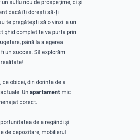
 un suflu nou de prospețime, ci și
nt dacă îți dorești să-ți
u te pregătești să o vinzi la un
st ghid complet te va purta prin
 bugetare, până la alegerea
va fi un succes. Să explorăm
 realitate!
, de obicei, din dorința de a
e actuale. Un
apartament
mic
menajat corect.
portunitatea de a regândi și
nte de depozitare, mobilierul