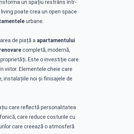
ansforma un spațiu restrâns într-
în living poate crea un open space
tamentele
urbane.
area de piață a
apartamentului
renovare
completă, modernă,
proprietăți. Este o investiție care
în viitor. Elementele cheie care
instalațiile noi și finisajele de
țiu care reflectă personalitatea
i fonică, care reduce costurile cu
xturilor care creează o atmosferă