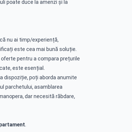
li poate duce la amenzi și la
ă nu ai timp/experiență,
ificați este cea mai bună soluție.
e oferte pentru a compara prețurile
icate, este esențial.
 la dispoziție, poți aborda anumite
tul parchetului, asamblarea
 manopera, dar necesită răbdare,
partament
.