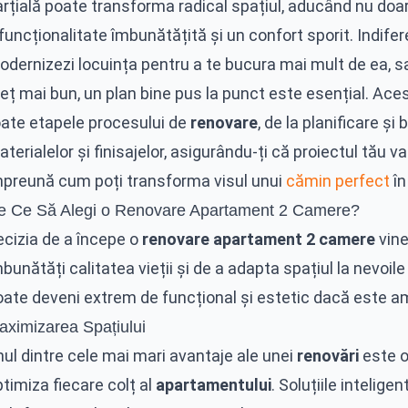
rțială poate transforma radical spațiul, aducând nu doar
funcționalitate îmbunătățită și un confort sporit. Indifere
dernizezi locuința pentru a te bucura mai mult de ea, sa
eț mai bun, un plan bine pus la punct este esențial. Ace
oate etapele procesului de
renovare
, de la planificare și
terialelor și finisajelor, asigurându-ți că proiectul tău 
mpreună cum poți transforma visul unui
cămin perfect
în
e Ce Să Alegi o Renovare Apartament 2 Camere?
ecizia de a începe o
renovare apartament 2 camere
vine
bunătăți calitatea vieții și de a adapta spațiul la nevoil
oate deveni extrem de funcțional și estetic dacă este a
aximizarea Spațiului
ul dintre cele mai mari avantaje ale unei
renovări
este o
timiza fiecare colț al
apartamentului
. Soluțiile intelige