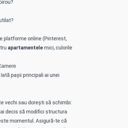
 birou?
tilat?
e platforme online (Pinterest,
ntru
apartamentele
mici, culorile
 Camere
Iată pașii principali ai unei
e vechi sau dorești să schimbi:
 ai decis să modifici structura
 este momentul. Asigură-te că