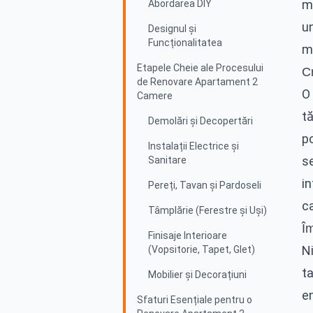
mu
Abordarea DIY
un
Designul și
Funcționalitatea
mo
Etapele Cheie ale Procesului
Cr
de Renovare Apartament 2
O
Camere
tă
Demolări și Decopertări
po
Instalații Electrice și
s
Sanitare
in
Pereți, Tavan și Pardoseli
ca
Tâmplărie (Ferestre și Uși)
Îm
Finisaje Interioare
N
(Vopsitorie, Tapet, Glet)
ta
Mobilier și Decorațiuni
en
Sfaturi Esențiale pentru o