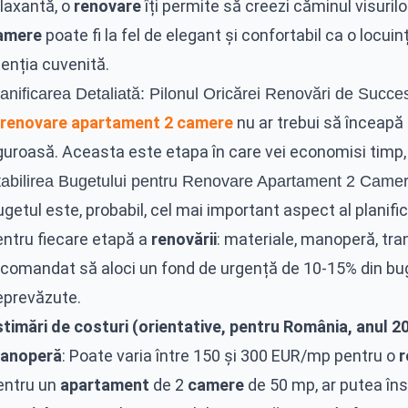
elaxantă, o
renovare
îți permite să creezi căminul visurilo
amere
poate fi la fel de elegant și confortabil ca o locu
enția cuvenită.
anificarea Detaliată: Pilonul Oricărei Renovări de Succe
renovare apartament 2 camere
nu ar trebui să înceapă 
guroasă. Aceasta este etapa în care vei economisi timp, 
tabilirea Bugetului pentru Renovare Apartament 2 Came
getul este, probabil, cel mai important aspect al planific
entru fiecare etapă a
renovării
: materiale, manoperă, tra
ecomandat să aloci un fond de urgență de 10-15% din buge
eprevăzute.
stimări de costuri (orientative, pentru România, anul 2
anoperă
: Poate varia între 150 și 300 EUR/mp pentru o
r
entru un
apartament
de 2
camere
de 50 mp, ar putea îns