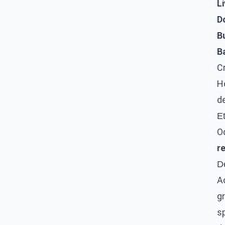
Li
D
B
B
Cr
Ho
de
E
Od
r
D
A
gr
s